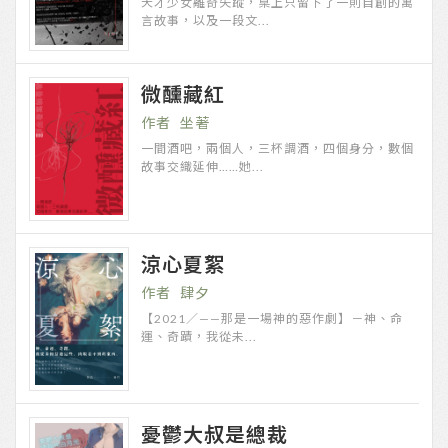
天才少女離奇失蹤，桌上只留下了一則自創的寓
言故事，以及一段文...
微醺藏紅
坐著
一間酒吧，兩個人，三杯調酒，四個身分，數個
故事交織延伸……她...
涼心夏絮
肆夕
【2021／——那是一場神的惡作劇】－神、命
運、奇蹟，我從未...
憂鬱大叔是總裁