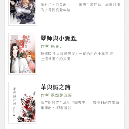
陰七月，百鬼出。 地府引渡旺季，城隍爺卻
為了尋找真愛申請...
琴師與小狐狸
馬克非
新修版 生來纖細感受力十足的白色小狐狸,遇
上絕世獨立的孤獨...
華與誠之詩
黯然銷混蛋
為了刺殺江戶城的『闇天王』，霧隱村的忍者傾
巢而出， 眼看著就...