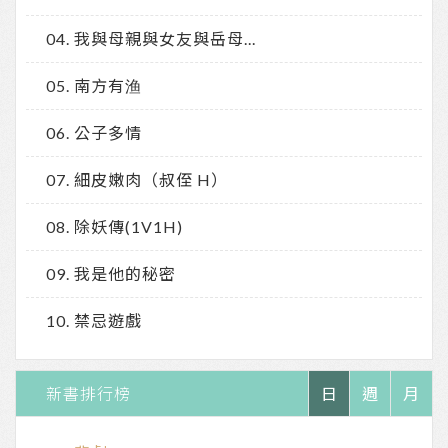
我與母親與女友與岳母...
南方有渔
公子多情
細皮嫩肉（叔侄 H）
除妖傳(1V1H)
我是他的秘密
禁忌遊戲
新書排行榜
日
週
月