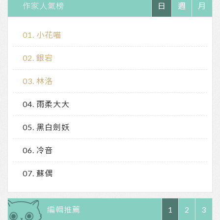
作家人氣榜
日
週
月
小花喵
銀宕
林洛
雨柔大大
黑白劍妖
冷音
蘇偶
編輯推薦
1
2
3