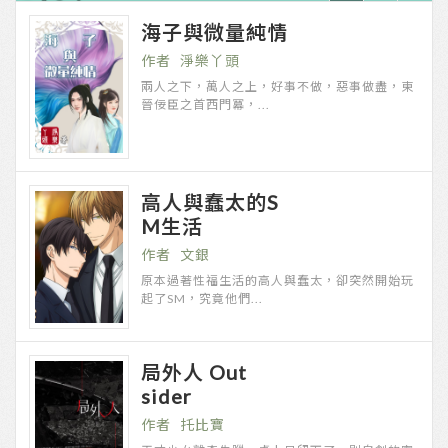
海子與微量純情
淨樂丫頭
兩人之下，萬人之上，好事不做，惡事做盡，東
晉佞臣之首西門冪，...
高人與蠢太的S
M生活
文銀
原本過著性福生活的高人與蠢太，卻突然開始玩
起了SM，究竟他們...
局外人 Out
sider
托比寶