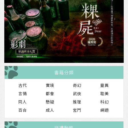
書籍分類
古代
實境
奇幻
靈異
言情
都會
武俠
耽美
patricia雪在2024-04-30送了一個「中秋節月餅」給冷音
同人
懸疑
推理
科幻
百合
成人
宮鬥
網遊
與鹿在2023-12-17送了一個「聖誕卡片」給黑白劍妖
送禮動態