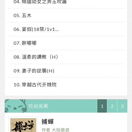
傾國幼女之弄玉吹簫
五木
宴奴(18禁/1v1...
胖嘟嘟
溫柔的調教（H）
妻子的逆襲(H)
穿越古代开妓院
完結推薦
1
2
3
捕蟬
大姑娘浪