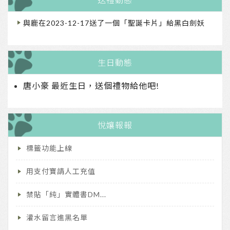
與鹿在2023-12-17送了一個「聖誕卡片」給黑白劍妖
生日動態
钟芷欣在2023-08-22送了一個「粽子」給春日宴
唐小豪 最近生日，送個禮物給他吧!
pointeight在2023-03-01送了一個「壓歲錢」給林洛
悅孃報報
標籤功能上線
用支付寶請人工充值
禁貼「純」實體書DM...
灌水留言進黑名單