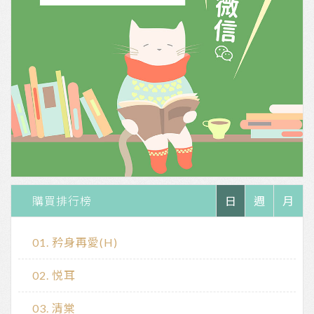
購買排行榜
日
週
月
矜身再愛(H)
悦耳
清棠