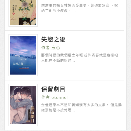
前詹事的嫡女林嬋深愛蕭旻，卻迫於無奈 ，嫁
給了他的小叔叔。 ...
失戀之後
宸心
那個時候的我們還太年輕 或許青春就是這樣吧
只能在不斷的錯過...
保留劇目
etunnel
金佳溫原本不想和姜耀漢有太多的交集， 但是姜
耀漢總是不按常理...