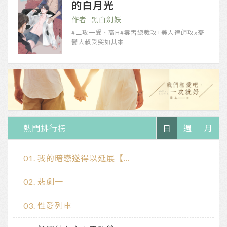
的白月光
黑白劍妖
#二攻一受、高H#毒舌總裁攻+美人律師攻x憂
鬱大叔受突如其來...
熱門排行榜
日
週
月
我的暗戀遂得以延展【...
悲劇一
性愛列車