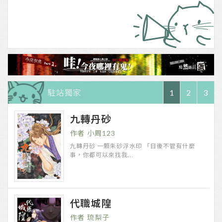
駐站獨家
1
2
3
書籍分類
九轉丹砂
古代
實境
奇幻
靈異
言情
都會
武俠
耽美
同人
懸疑
推理
科幻
百合
成人
宮鬥
網遊
比賽專區
小周123
歷史賽事
作家專欄
九轉丹砂 一顆朱砂浮水印 「日後不管有什麼
事，你都可以來找我...
我要寫作
我要儲值
寶物城
大陆海天书店
代職城隍
琉梨子